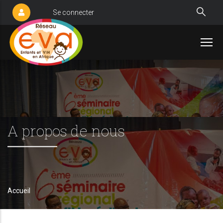
Aller
Se connecter
User
au
account
contenu
menu
principal
A propos de nous
Accueil
Fil
d'Ariane