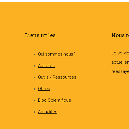
Liens utiles
Nous r
Le servi
Qui sommes-nous?
actuellem
Activités
réessayer
Outils / Ressources
Offres
Bloc Scientifique
Actualités