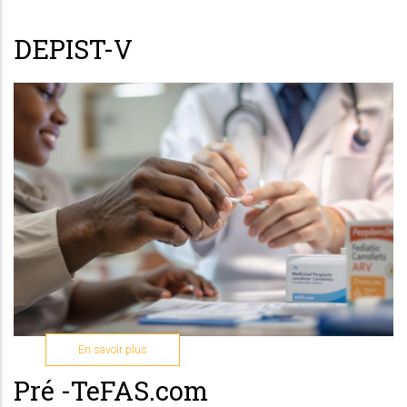
DEPIST-V
sur
En savoir plus
DEPIST-
Pré -TeFAS.com
V