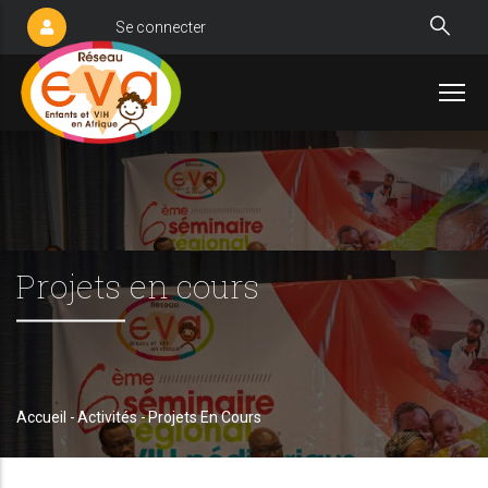
Aller
Se connecter
User
au
account
contenu
menu
principal
Projets en cours
Accueil
-
Activités
-
Projets En Cours
Fil
d'Ariane