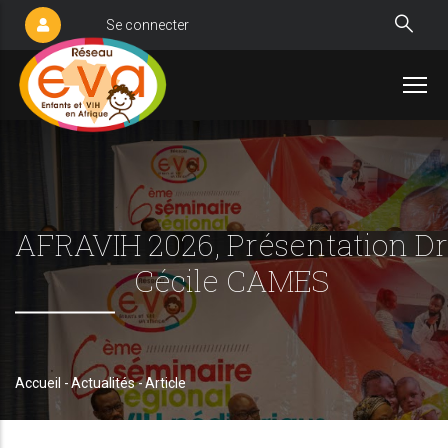
Aller
Se connecter
User
au
account
contenu
menu
principal
AFRAVIH 2026, Présentation Dr
Cécile CAMES
Accueil
-
Actualités
-
Article
Fil
d'Ariane